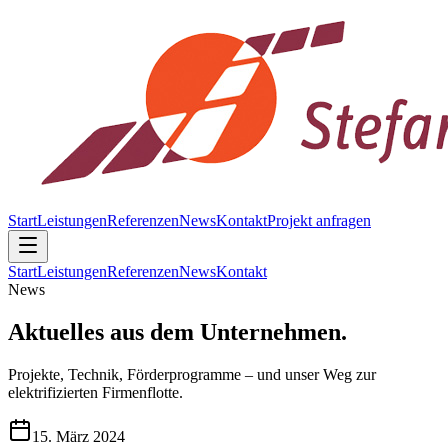
Start
Leistungen
Referenzen
News
Kontakt
Projekt anfragen
Start
Leistungen
Referenzen
News
Kontakt
News
Aktuelles aus dem Unternehmen.
Projekte, Technik, Förderprogramme – und unser Weg zur
elektrifizierten Firmenflotte.
15. März 2024